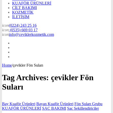
KUAFÖR ÜRÜNLERİ
CİLT BAKIMI
KOZMETİK
İLETİŞİM
icon
(0224) 243 25 16
icon
(0535) 669 03 17
icon
info@ceviklerkozmetik.com
Home
/
çevikler Fön Suları
Tag Archives:
çevikler Fön
Suları
Bay Kuaför Ürünleri
Bayan Kuaför Ürünleri
Fön Suları Grubu
KUAFÖR ÜRÜNLERİ
SAÇ BAKIMI
Saç Şekillendiriciler