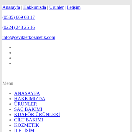
Anasayfa
|
Hakkımızda
|
Ürünler
|
İletişim
(0535) 669 03 17
(0224) 243 25 16
info@ceviklerkozmetik.com
Menu
ANASAYFA
HAKKIMIZDA
ÜRÜNLER
SAÇ BAKIMI
KUAFÖR ÜRÜNLERİ
CİLT BAKIMI
KOZMETİK
İLETİŞİM