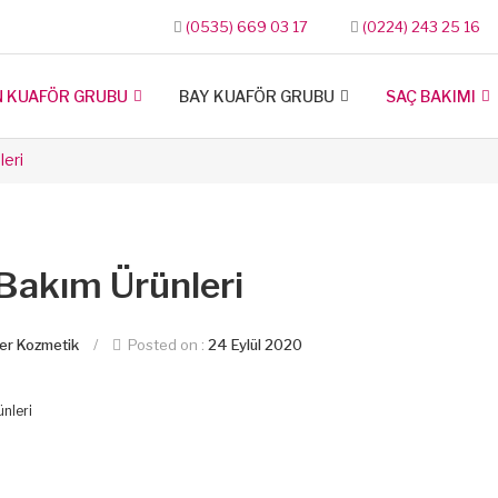
(0535) 669 03 17
(0224) 243 25 16
N KUAFÖR GRUBU
BAY KUAFÖR GRUBU
SAÇ BAKIMI
leri
Bakım Ürünleri
er Kozmetik
/
Posted on :
24 Eylül 2020
nleri