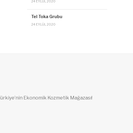
24 EYLÜL 2020
Tel Toka Grubu
24 EYLÜL 2020
ürkiye’nin Ekonomik Kozmetik Mağazası!
Emek Zekai Gümüşdiş Mh. 7.Oğuz Sk.
No:36 16150 Osmangazi / BURSA
Mobil: (0535) 669 03 17