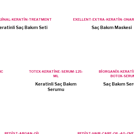
JİNAL-KERATİN-TREATMENT
EXELLENT-EXTRA-KERATİN-ONARI
eratinli Saç Bakım Seti
Saç Bakım Maskesi
IC
TOTEX-KERATİNE-SERUM-125-
BİORGANİX-KERATİ
ML
BOTOX-SERU
Keratinli Saç Bakım
Saç Bakım Se
Serumu
REDİST-ARGAN-OİL
REDİST-HAIR-CARE-OIL-40-OV