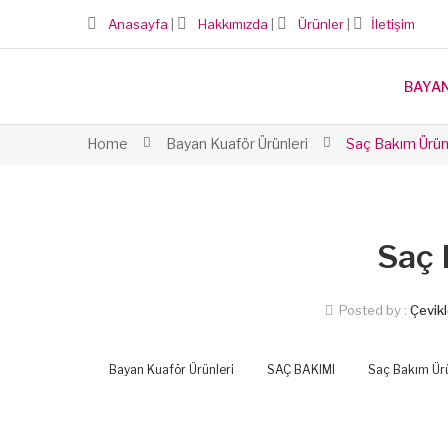
Anasayfa
|
Hakkımızda
|
Ürünler
|
İletişim
BAYA
Home
Bayan Kuaför Ürünleri
Saç Bakım Ürün
Saç 
Posted by :
Çevikl
Bayan Kuaför Ürünleri
SAÇ BAKIMI
Saç Bakım Ürü