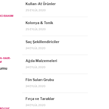
Kullan-At Ürünler
25 EYLÜL 2020
CI BAKIM
Kolonya & Tonik
25 EYLÜL 2020
Saç Şekillendiriciler
24 EYLÜL 2020
N-HAIR-
Ağda Malzemeleri
M
24 EYLÜL 2020
rumu
Fön Suları Grubu
24 EYLÜL 2020
Fırça ve Taraklar
24 EYLÜL 2020
ERDOSE