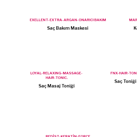
EXELLENT-EXTRA-ARGAN-ONARICI BAKIM
MAR
Saç Bakım Maskesi
K
LOYAL-RELAXING-MASSAGE-
FNX-HAIR-TON
HAIR-TONIC.
Saç Toniği
Saç Masaj Toniği
REDİST-KERATİN-FORCE