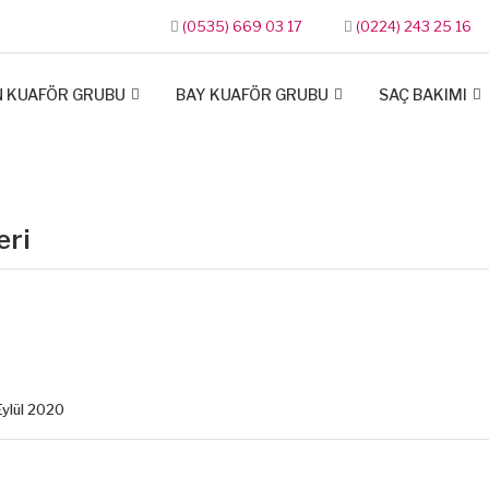
(0535) 669 03 17
(0224) 243 25 16
N KUAFÖR GRUBU
BAY KUAFÖR GRUBU
SAÇ BAKIMI
eri
Eylül 2020