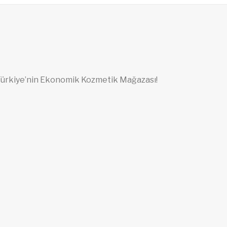
ürkiye’nin Ekonomik Kozmetik Mağazası!
Emek Zekai Gümüşdiş Mh. 7.Oğuz Sk.
No:36 16150 Osmangazi / BURSA
Mobil: (0535) 669 03 17
Sabit: (0224) 243 25 16
info@ceviklerkozmetik.com
Açılış -Kapanış: 09.00 -21.00