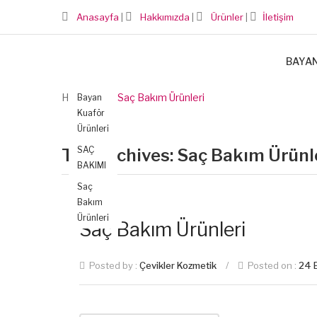
Anasayfa
|
Hakkımızda
|
Ürünler
|
İletişim
BAYA
Home
Saç Bakım Ürünleri
Bayan
Kuaför
Ürünleri
SAÇ
Tag Archives:
Saç Bakım Ürünl
BAKIMI
Saç
Bakım
Ürünleri
Saç Bakım Ürünleri
Posted by :
Çevikler Kozmetik
/
Posted on :
24 