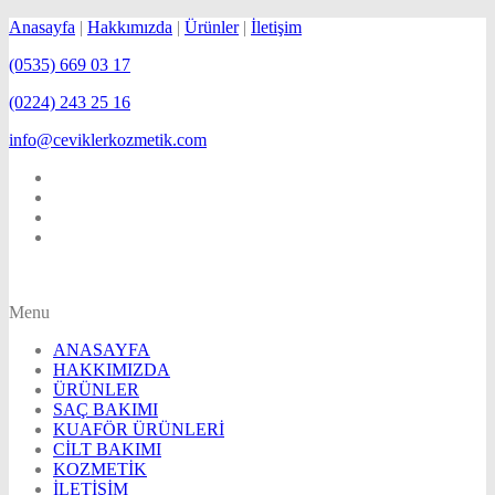
Anasayfa
|
Hakkımızda
|
Ürünler
|
İletişim
(0535) 669 03 17
(0224) 243 25 16
info@ceviklerkozmetik.com
Menu
ANASAYFA
HAKKIMIZDA
ÜRÜNLER
SAÇ BAKIMI
KUAFÖR ÜRÜNLERİ
CİLT BAKIMI
KOZMETİK
İLETİŞİM