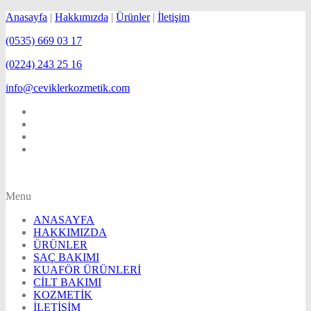
Anasayfa
|
Hakkımızda
|
Ürünler
|
İletişim
(0535) 669 03 17
(0224) 243 25 16
info@ceviklerkozmetik.com
Menu
ANASAYFA
HAKKIMIZDA
ÜRÜNLER
SAÇ BAKIMI
KUAFÖR ÜRÜNLERİ
CİLT BAKIMI
KOZMETİK
İLETİŞİM