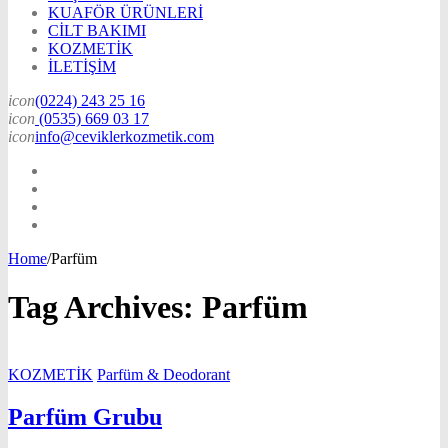
KUAFÖR ÜRÜNLERİ
CİLT BAKIMI
KOZMETİK
İLETİŞİM
icon
(0224) 243 25 16
icon
(0535) 669 03 17
icon
info@ceviklerkozmetik.com
Home
/
Parfüm
Tag Archives:
Parfüm
KOZMETİK
Parfüm & Deodorant
Parfüm Grubu