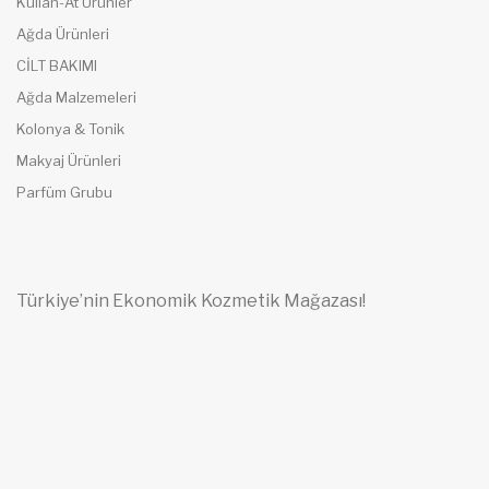
Kullan-At Ürünler
Ağda Ürünleri
CİLT BAKIMI
Ağda Malzemeleri
Kolonya & Tonik
Makyaj Ürünleri
Parfüm Grubu
Türkiye’nin Ekonomik Kozmetik Mağazası!
Emek Zekai Gümüşdiş Mh. 7.Oğuz Sk.
No:36 16150 Osmangazi / BURSA
Mobil: (0535) 669 03 17
Sabit: (0224) 243 25 16
info@ceviklerkozmetik.com